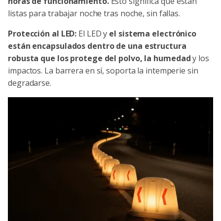
horas de funcionamiento.
Esto significa que están
listas para trabajar noche tras noche, sin fallas.
Protección al LED:
El LED y
el sistema electrónico
están encapsulados dentro de una estructura
robusta que los protege del polvo, la humedad
y los
impactos. La barrera en sí, soporta la intemperie sin
degradarse.