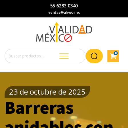
55 6283 0340
ventas@alveo.mx
0
Buscar
por:
23 de octubre de 2025
Barreras
anidables con