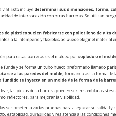
 vial. Esto incluye
determinar sus dimensiones, forma, colo
 capacidad de interconexión con otras barreras. Se utilizan p
es de plástico suelen fabricarse con polietileno de alta 
tes a la intemperie y flexibles. Se puede elegir el material e
mún para estas barreras es el moldeo por
soplado o el molde
o se funde y se forma un tubo hueco preformado llamado pari
aptarse a las paredes del molde,
formando así la forma de l
o fundido se inyecta en un molde de la forma de la barre
ear, las piezas de la barrera pueden ser ensambladas si es
 reflectores, para mejorar la visibilidad.
as se someten a varias pruebas para asegurar su calidad y 
to, estabilidad, durabilidad y resistencia a las condiciones m