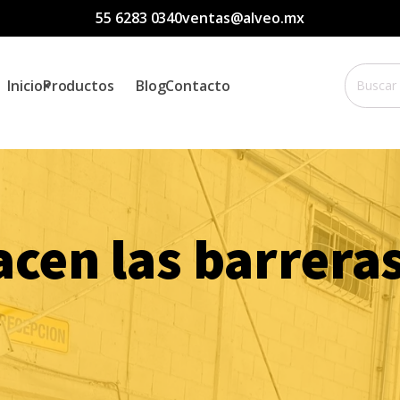
55 6283 0340
ventas@alveo.mx
Buscar
Inicio
Productos
Blog
Contacto
por:
cen las barreras