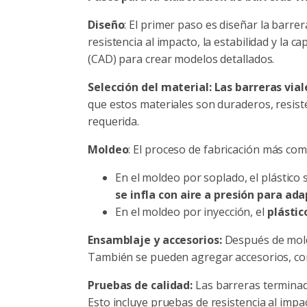
Diseño
: El primer paso es diseñar la barrera
resistencia al impacto, la estabilidad y la
(CAD) para crear modelos detallados.
Selección del material: Las barreras vial
que estos materiales son duraderos, resisten
requerida.
Moldeo
: El proceso de fabricación más co
En el moldeo por soplado, el plástic
se infla con aire a presión para ad
En el moldeo por inyección, el
plástic
Ensamblaje y accesorios:
Después de mold
También se pueden agregar accesorios, como
Pruebas de calidad:
Las barreras terminad
Esto incluye pruebas de resistencia al impac