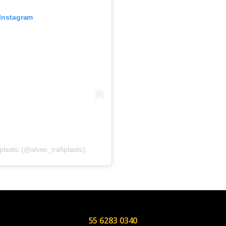
 Instagram
lastic (@alveo_trafiplastic)
55 6283 0340