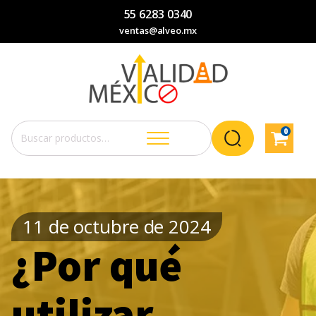
55 6283 0340
ventas@alveo.mx
0
Buscar
por:
11 de octubre de 2024
¿Por qué
utilizar