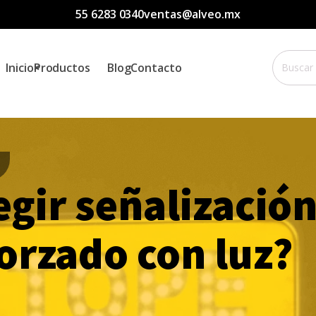
55 6283 0340
ventas@alveo.mx
Buscar
Inicio
Productos
Blog
Contacto
por:
egir señalización
forzado con luz?