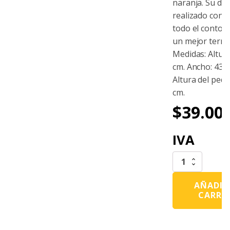
naranja. Su dis
realizado con v
todo el contor
un mejor termi
Medidas: Altura
cm. Ancho: 43.0
Altura del pedes
cm.
$
39.00
IVA
Banderola
De
Malla
AÑADIR
Naranja
CARRI
cantidad