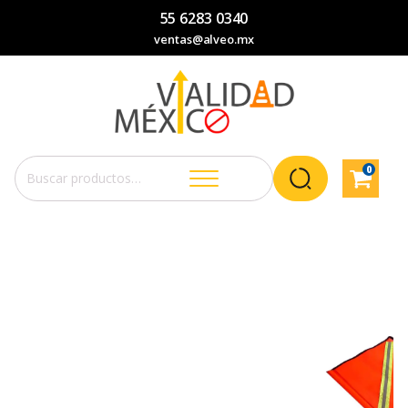
55 6283 0340
ventas@alveo.mx
0
Buscar
por: