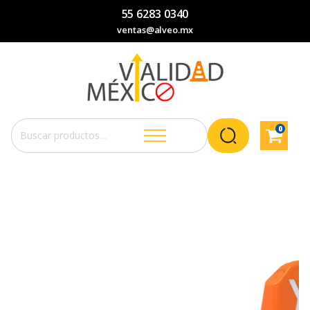
55 6283 0340
ventas@alveo.mx
0
Buscar
por: