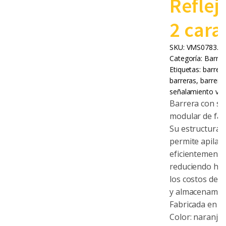
Reflej
2 cara
SKU:
VMS0783.0
Categoría:
Barrer
Etiquetas:
barrera
barreras
,
barreras
señalamiento vial
Barrera con si
modular de fác
Su estructura 
permite apilarl
eficientemente
reduciendo ha
los costos de 
y almacenamie
Fabricada en p
Color: naranja