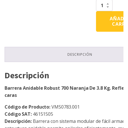
Barrera
Anidable
Robust
AÑADIR
700
CARR
Naranja
De
3.8
Kg.
Reflejantes
2
DESCRIPCIÓN
caras
cantidad
Descripción
Barrera Anidable Robust 700 Naranja De 3.8 Kg. Reflej
caras
Código de Producto:
VMS0783.001
Código SAT:
46151505
Descripción:
Barrera con sistema modular de fácil armado