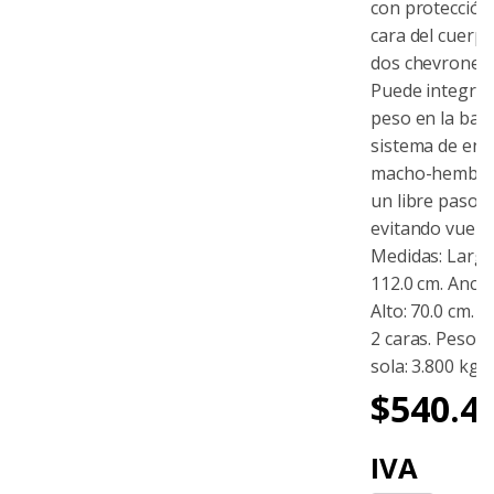
con protección
cara del cuerp
dos chevrones
Puede integra
peso en la base
sistema de en
macho-hembra
un libre paso d
evitando vuelco
Medidas: Largo 
112.0 cm. Ancho
Alto: 70.0 cm. R
2 caras. Peso 
sola: 3.800 kg.
$
540.4
IVA