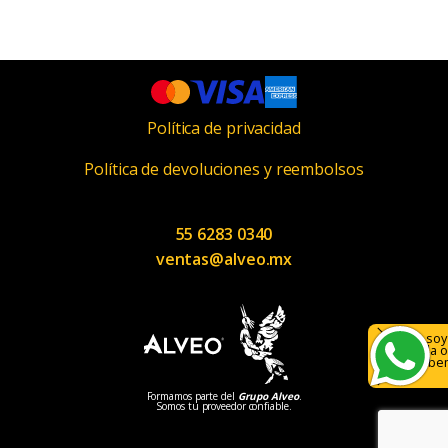
Política de privacidad
Política de devoluciones y reembolsos
55 6283 0340
ventas@alveo.mx
Hola, soy
ayuda o
¡Escríbe
Formamos parte del
Grupo Alveo
.
Somos tu proveedor confiable.