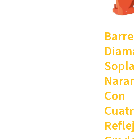
Barrer
Diama
Sopla
Naran
Con
Cuatr
Reflej