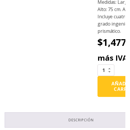
Medidas: Largo
Alto: 75 cm. An
Incluye cuatro 
grado ingenier
prismático.
$
1,477.
más IVA
Barrera
Diamante
Soplada
AÑADIR
Naranja
CARR
Con
Cuatro
Reflejantes
Grado
Ingeniería
Prismático
DESCRIPCIÓN
cantidad