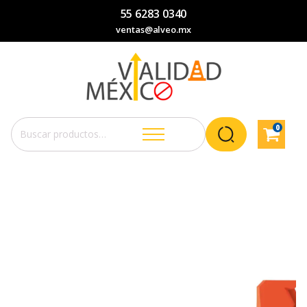
55 6283 0340
ventas@alveo.mx
0
Buscar
por: