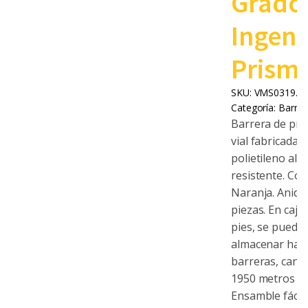
Grado
Ingeni
Prismá
SKU:
VMS0319.0
Categoría:
Barrer
Barrera de pro
vial fabricada 
polietileno al
resistente. Colo
Naranja. Anida
piezas. En caja
pies, se puede
almacenar has
barreras, cana
1950 metros lin
Ensamble fácil 