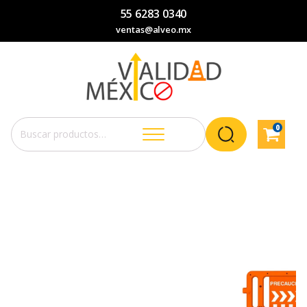
55 6283 0340
ventas@alveo.mx
0
Buscar
por: