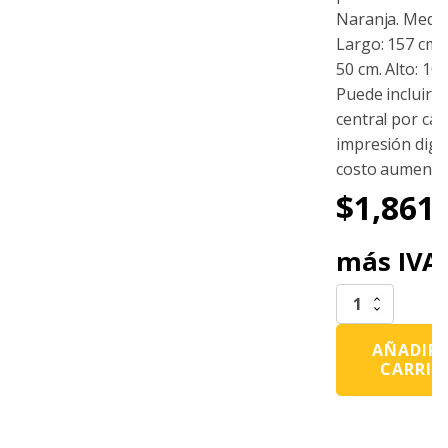
Naranja. Medid
Largo: 157 cm.
50 cm. Alto: 10
Puede incluir a
central por car
impresión digita
costo aumenta
$
1,861.
más IVA
Barrera
Multiusos
Naranja
AÑADIR 
cantidad
CARRIT