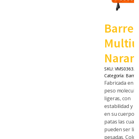
Barrer
Multiu
Naran
SKU:
VMS0363.0
Categoría:
Barrer
Fabricada en al
peso molecula
ligeras, con
estabilidad y f
en su cuerpo, 
patas las cuale
pueden ser lig
pesadas. Color: