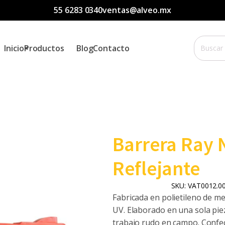
55 6283 0340
ventas@alveo.mx
Buscar
Inicio
Productos
Blog
Contacto
por:
Barrera Ray 
Reflejante
SKU:
VAT0012.0
Fabricada en polietileno de me
UV. Elaborado en una sola piez
trabajo rudo en campo. Confe