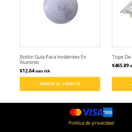
Botón Guía Para Invidentes En
Tope De 
Aluminio
$
465.89
m
$
12.64
más IVA
AÑADIR AL CARRITO
Política de privacidad