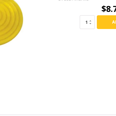
$
8.
Botón
A
Guía
Para
Invidentes
En
ABS
Amarillo
cantidad