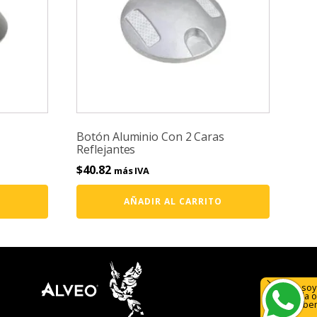
Botón Aluminio Con 2 Caras
Reflejantes
$
40.82
más IVA
O
AÑADIR AL CARRITO
Hola, soy
ayuda o
¡Escríbe