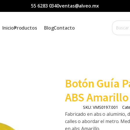
55 6283 0340
ventas@alveo.mx
Buscar
Inicio
Productos
Blog
Contacto
por:
Botón Guía P
ABS Amarillo
SKU:
VMS0197.001
Cat
Fabricado en abs o aluminio, 
calles o abordar el metro. Med
en abs: Amarillo.