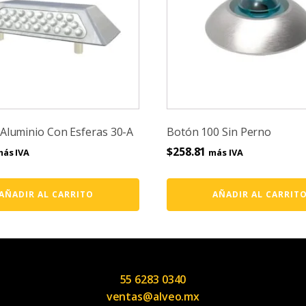
Aluminio Con Esferas 30-A
Botón 100 Sin Perno
$
258.81
ás IVA
más IVA
AÑADIR AL CARRITO
AÑADIR AL CARRIT
55 6283 0340
ventas@alveo.mx