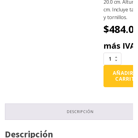
20.0 cm. Altura:
cm. Incluye taq
y tornillos.
$
484.0
más IVA
Boya
De
Aluminio
AÑADIR 
200
CARRIT
cantidad
DESCRIPCIÓN
Descripción