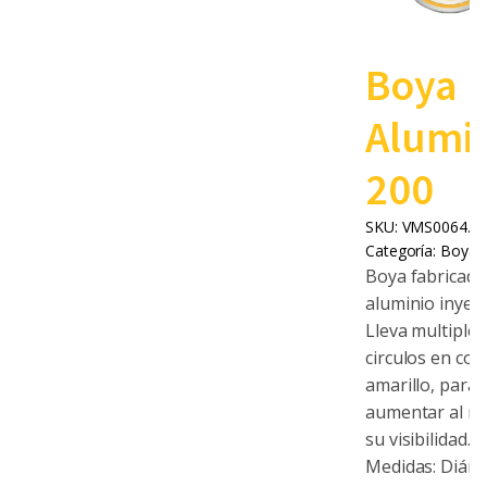
Boya 
Alumi
200
SKU:
VMS0064.0
Categoría:
Boyas
Boya fabricada
aluminio inyec
Lleva multiples
circulos en col
amarillo, para
aumentar al m
su visibilidad.
Medidas: Diáme