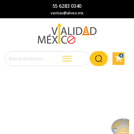
55 6283 0340
ventas@alveo.mx
0
Buscar
por: