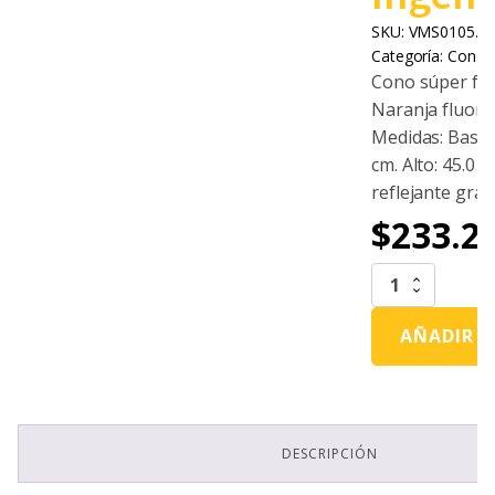
SKU:
VMS0105.0
Categoría:
Conos 
Cono súper flex
Naranja fluore
Medidas: Base 
cm. Alto: 45.0 cm
reflejante grad
$
233.2
Cono
Superflexible
45
AÑADIR A
Naranja
Con
Reflejante
Grado
Ingeniería
cantidad
DESCRIPCIÓN