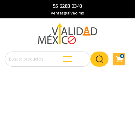
55 6283 0340
ventas@alveo.mx
0
Buscar
por: