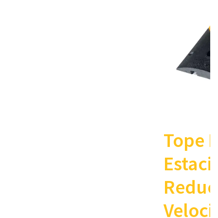
Tope 
Estac
Reduc
Veloc