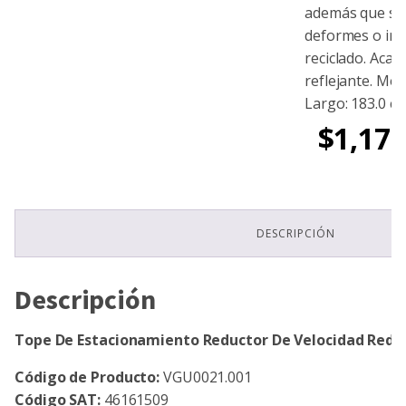
además que se 
deformes o ir
reciclado. Aca
reflejante. Med
Largo: 183.0 cm.
$
1,170
DESCRIPCIÓN
Descripción
Tope De Estacionamiento Reductor De Velocidad Red
Código de Producto:
VGU0021.001
Código SAT:
46161509