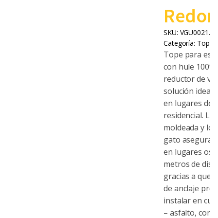
Redon
SKU:
VGU0021.00
Categoría:
Topes 
Tope para esta
con hule 100% 
reductor de ve
solución ideal 
en lugares de t
residencial. La 
moldeada y los 
gato aseguran q
en lugares osc
metros de distan
gracias a que es
de anclaje pre
instalar en cua
– asfalto, conc