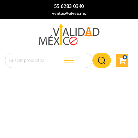
55 6283 0340
ventas@alveo.mx
0
Buscar
por: