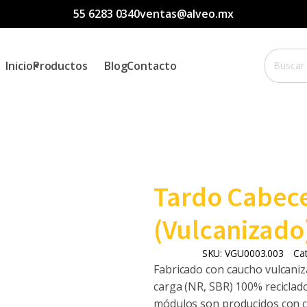
55 6283 0340
ventas@alveo.mx
Buscar
Inicio
Productos
Blog
Contacto
por:
Tardo Cabec
(Vulcanizado
SKU:
VGU0003.003
Ca
Fabricado con caucho vulcaniza
carga (NR, SBR) 100% reciclad
módulos son producidos con ci