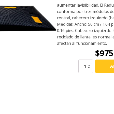
aumentar lavisibilidad. El Re
conforma por tres módulos de
central, cabecero izquierdo (
Medidas: Ancho: 50 cm / 1.64 pie
0.16 pies. Cabecero izquierdo
reciclado de llanta, es normal
afectan al funcionamiento.
$
975
Tardo
A
Cabecero
Hembra
(Vulcanizado)
cantidad