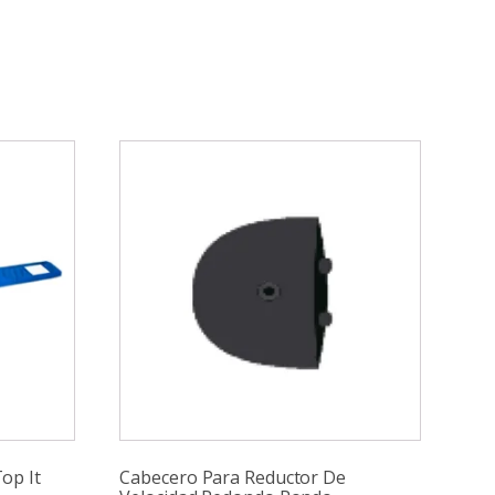
op It
Cabecero Para Reductor De