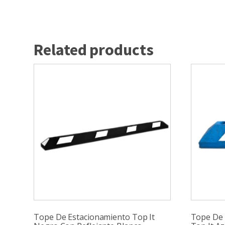
Related products
Tope De Estacionamiento Top It
Tope De