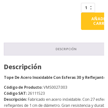
Tope
De
Acero
AÑADIR
Inoxidable
CARRI
Con
Esferas
30
y
Reflejante
Rojo
DESCRIPCIÓN
cantidad
Descripción
Tope De Acero Inoxidable Con Esferas 30 y Reflejante 
Código de Producto:
VMS0027.003
Código SAT:
26111523
Descripción:
Fabricado en acero inóxidable. Con 27 esfera
reflejantes de 1 cm de diámetro. Gran resistencia y durabili