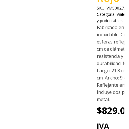
SKU:
VMS0027.0
Categoría:
Vialet
y podoctátiles
Fabricado en a
inóxidable. Con
esferas refleja
cm de diámetro
resistencia y
durabilidad. Me
Largo: 21.8 cm. 
cm. Ancho: 9.4 
Reflejante en c
Incluye dos pe
metal.
$
829.0
IVA