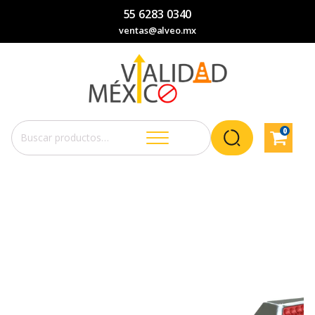
55 6283 0340
ventas@alveo.mx
0
Buscar
por: