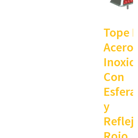
Tope 
Acero
Inoxid
Con
Esfera
y
Reflej
Rojo