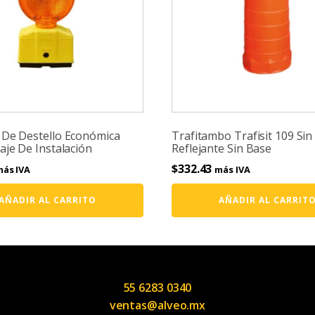
De Destello Económica
Trafitambo Trafisit 109 Sin
aje De Instalación
Reflejante Sin Base
$
332.43
ás IVA
más IVA
AÑADIR AL CARRITO
AÑADIR AL CARRIT
55 6283 0340
ventas@alveo.mx