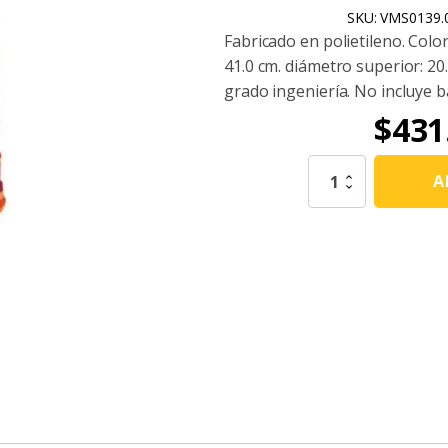
SKU:
VMS0139.
Fabricado en polietileno. Colo
41.0 cm. diámetro superior: 20.
grado ingeniería. No incluye b
$
431
Trafitambo
A
Trafisit-
105
Económico
Con
Dos
Reflejantes
Grado
Ingeniería
Sin
Base
cantidad