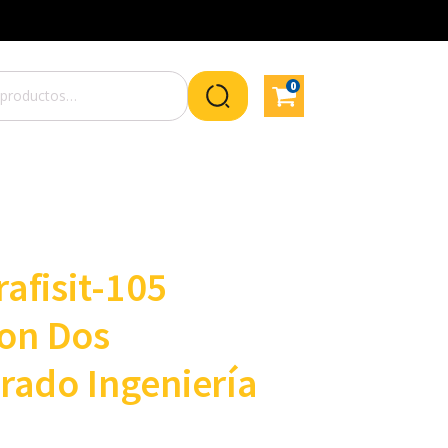
0
afisit-105
on Dos
rado Ingeniería