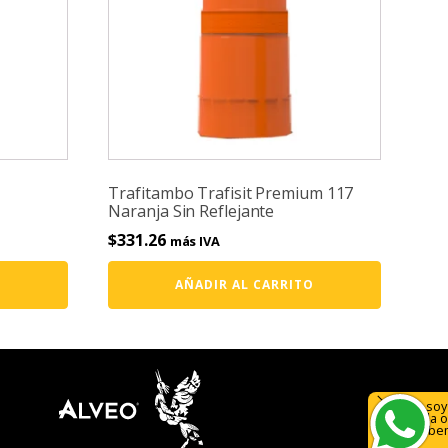
Trafitambo Trafisit Premium 117
Naranja Sin Reflejante
$
331.26
más IVA
O
AÑADIR AL CARRITO
Hola, soy
ayuda o
¡Escríbe