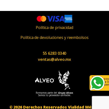
Política de privacidad
Política de devoluciones y reembolsos
55 6283 0340
ventas@alveo.mx
Hola, soy
ayuda o
¡Escríbe
Formamos parte del
Grupo Alveo
.
Somos tu proveedor confiable.
© 2026 Derechos Reservados Vialidad México