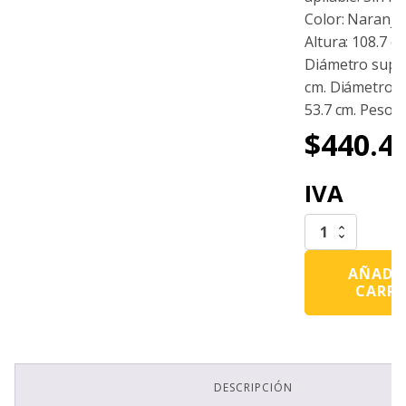
Color: Naranja
Altura: 108.7 cm
Diámetro super
cm. Diámetro in
53.7 cm. Peso: 3
$
440.4
IVA
Trafitambo
Shark
Naranja
AÑADIR
Sin
CARRI
Reflejante
cantidad
DESCRIPCIÓN