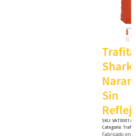
Trafi
Shark
Naran
Sin
Reflej
SKU:
VAT0001.00
Categoría:
Trafit
Fabricado en po