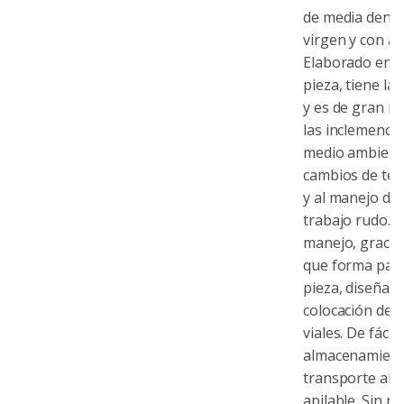
de media densi
virgen y con adi
Elaborado en u
pieza, tiene lar
y es de gran re
las inclemencia
medio ambiente
cambios de te
y al manejo dia
trabajo rudo. Fá
manejo, gracias
que forma part
pieza, diseñada
colocación de 
viales. De fácil
almacenamient
transporte al s
apilable. Sin re