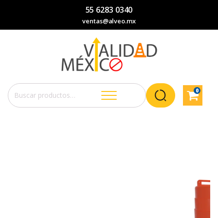
55 6283 0340
ventas@alveo.mx
0
Buscar
por: