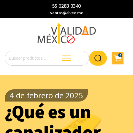
55 6283 0340
ventas@alveo.mx
0
Buscar
por:
4 de febrero de 2025
¿Qué es un
canalizador