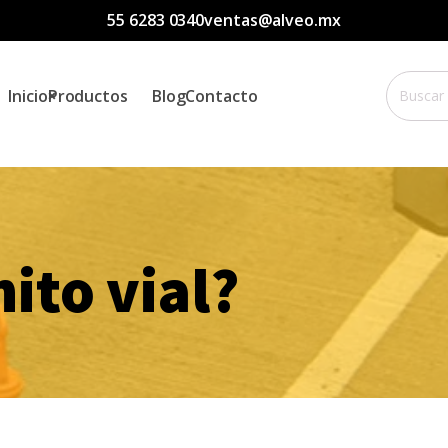
55 6283 0340
ventas@alveo.mx
Buscar
Inicio
Productos
Blog
Contacto
por:
ito vial?