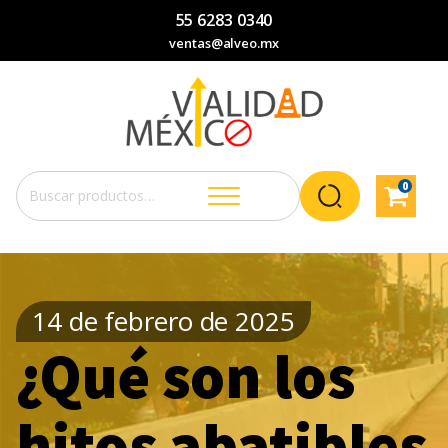
55 6283 0340
ventas@alveo.mx
0
Buscar
por:
14 de febrero de 2025
¿Qué son los
hitos abatibles