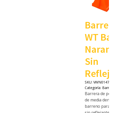
Barrer
WT Ba
Naran
Sin
Reflej
SKU:
VWN0147.0
Categoría:
Barrer
Barrera de poli
de media densi
barreno para l
sin reflejante.