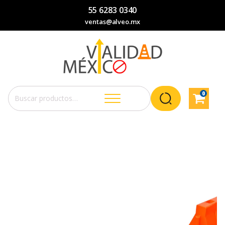
55 6283 0340
ventas@alveo.mx
0
Buscar
por: