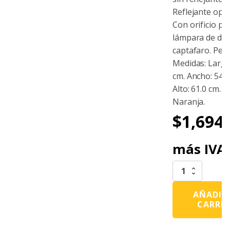
Reflejante opci
Con orificio pa
lámpara de des
captafaro. Peso
Medidas: Largo
cm. Ancho: 54.0
Alto: 61.0 cm. C
Naranja.
$
1,694.
más IVA
Barrera
WT
Baja
AÑADIR
Naranja
CARRI
Sin
Reflejante
cantidad