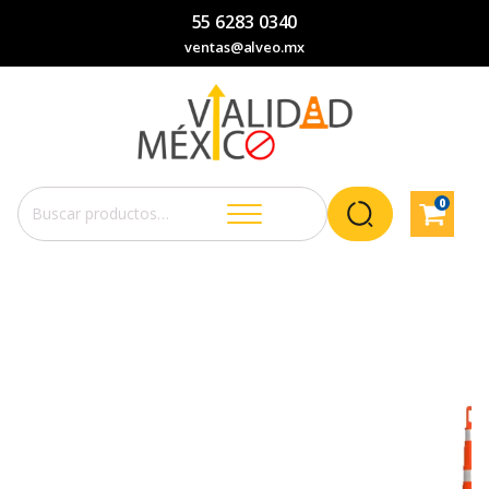
55 6283 0340
ventas@alveo.mx
0
Buscar
por: