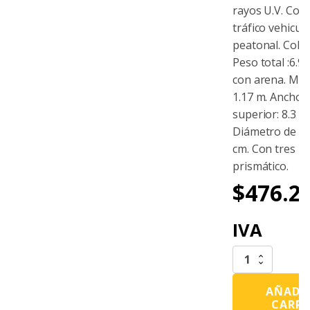
rayos U.V. Cont
tráfico vehicula
peatonal. Color
Peso total :6.9 
con arena. Medi
1.17 m. Ancho 
superior: 8.3 c
Diámetro de la
cm. Con tres re
prismático.
$
476.2
IVA
Barricada
115
Con
AÑADIR
Tres
CARR