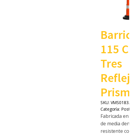
Barric
115 C
Tres
Reflej
Prismá
SKU:
VMS0183.0
Categoría:
Poste
Fabricada en po
de media densi
resistente cont