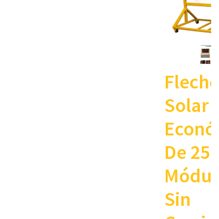
Fleche
Solar
Econó
De 25
Módul
Sin