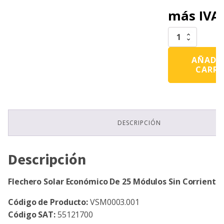
más IVA
Flechero
Solar
Económico
AÑADIR
De
CARRI
25
Módulos
Sin
Corriente
Alterna
cantidad
DESCRIPCIÓN
Descripción
Flechero Solar Económico De 25 Módulos Sin Corriente
Código de Producto:
VSM0003.001
Código SAT:
55121700