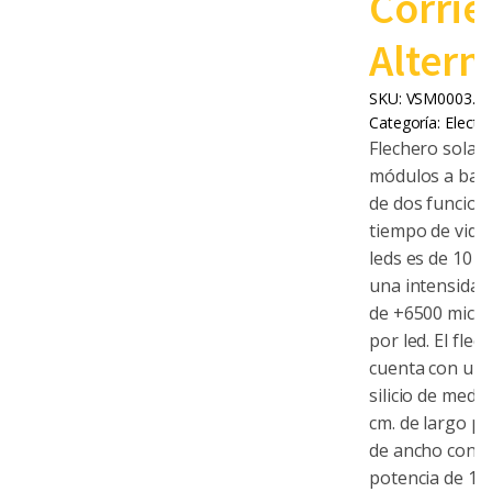
Corrie
Altern
SKU:
VSM0003.0
Categoría:
Electr
Flechero solar 
módulos a base
de dos funcione
tiempo de vida 
leds es de 10 a
una intensidad
de +6500 micro
por led. El flec
cuenta con un 
silicio de medid
cm. de largo po
de ancho con 
potencia de 10 