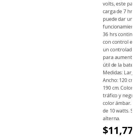
volts, este pan
carga de 7 hrs. 
puede dar un
funcionamient
36 hrs continu
con control ele
un controlador
para aumentar 
útil de la baterí
Medidas: Largo:
Ancho: 120 cm. 
190 cm. Color: 
tráfico y negro
color ámbar. P
de 10 watts. Si
alterna.
$
11,77