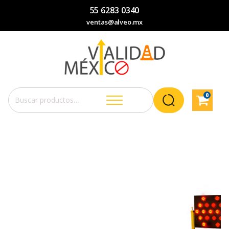
55 6283 0340
ventas@alveo.mx
0
Buscar
por: