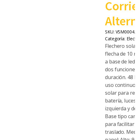
Corrie
Altern
SKU:
VSM0004.0
Categoría:
Electr
Flechero solar 
flecha de 10 m
a base de leds,
dos funciones.
duración. 48 hr
uso continuo, 
solar para rec
batería, luces
izquierda y der
Base tipo carri
para facilitar s
traslado. Medi
panel: Alto: 91.