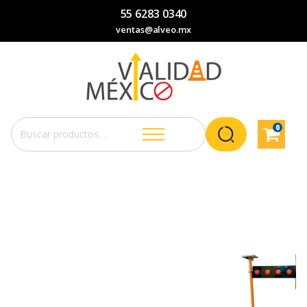
55 6283 0340
ventas@alveo.mx
0
Buscar
por: