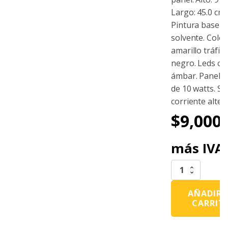
Largo: 45.0 cm.
Pintura base
solvente. Color
amarillo tráfico
negro. Leds co
ámbar. Panel s
de 10 watts. Si
corriente alter
$
9,000.
más IVA
Flechero
Solar
Tipo
AÑADIR 
Flecha
CARRIT
De
10
Módulos