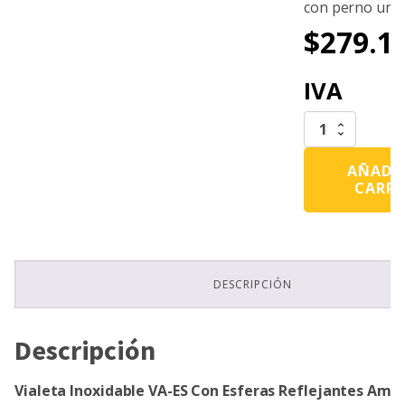
con perno una 
$
279.1
IVA
Vialeta
Inoxidable
VA-
AÑADIR
ES
CARR
Con
Esferas
Reflejantes
Ambar
Con
Perno
DESCRIPCIÓN
Una
Cara
cantidad
Descripción
Vialeta Inoxidable VA-ES Con Esferas Reflejantes Amb