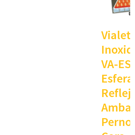
Vialet
Inoxid
VA-ES
Esfera
Reflej
Ambar
Perno