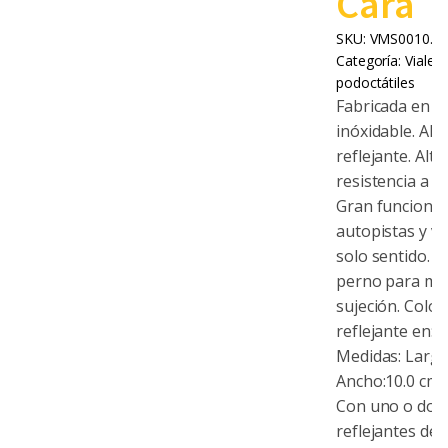
Cara
SKU:
VMS0010.0
Categoría:
Vialet
podoctátiles
Fabricada en a
inóxidable. Alt
reflejante. Alta
resistencia a i
Gran funcional
autopistas y ví
solo sentido. I
perno para me
sujeción. Color
reflejante en: 
Medidas: Largo
Ancho:10.0 cm. 
Con uno o dos 
reflejantes de 