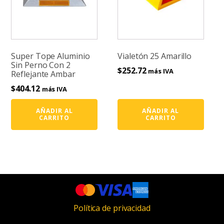
Super Tope Aluminio
Vialetón 25 Amarillo
Sin Perno Con 2
$
252.72
más IVA
Reflejante Ambar
$
404.12
más IVA
AÑADIR AL
AÑADIR AL
CARRITO
CARRITO
Política de privacidad