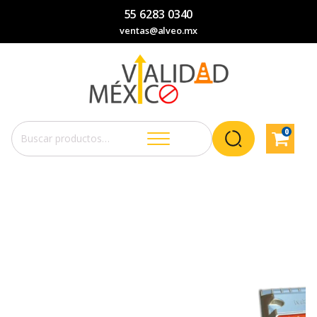
55 6283 0340
ventas@alveo.mx
0
Buscar
por: