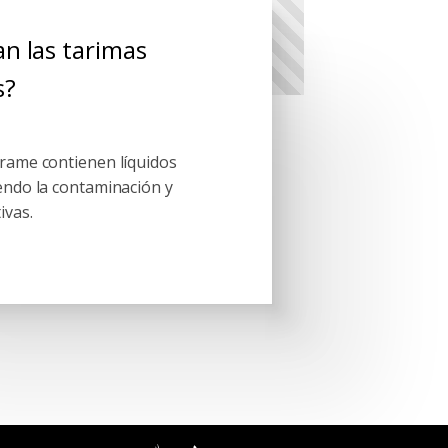
n las tarimas
s?
rrame contienen líquidos
endo la contaminación y
ivas.