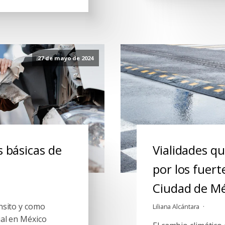
27 de mayo de 2024
s básicas de
Vialidades qu
por los fuert
Ciudad de M
nsito y como
Liliana Alcántara
ial en México