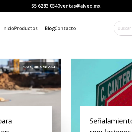
55 6283 0340
ventas@alveo.mx
Buscar
Inicio
Productos
Blog
Contacto
por:
19 de junio de 2024
para
Señalamientos
 en
regulaciones