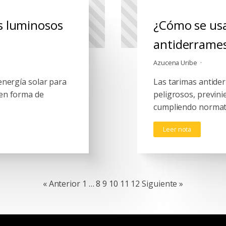
s luminosos
¿Cómo se usa
antiderrame
Azucena Uribe
energía solar para
Las tarimas antide
nen forma de
peligrosos, previni
cumpliendo normat
Leer nota
« Anterior
1
…
8
9
10
11
12
Siguiente »