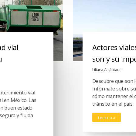
d vial
Actores vial
u
son y su imp
Liliana Alcántara
Descubre que son lo
Infórmate sobre su 
ntenimiento vial
cómo mantener el o
al en México. Las
tránsito en el país
 en buen estado
segura y fluida
Leer nota