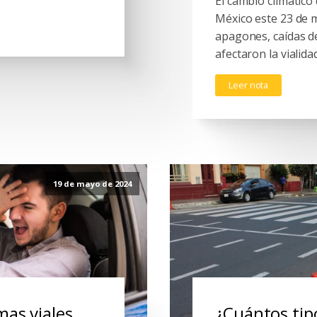
El cambio climático
México este 23 de 
apagones, caídas de
afectaron la vialid
Leer nota
19 de mayo de 2024
mas viales
¿Cuántos tipo