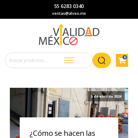
55 6283 0340
ventas@alveo.mx
0
Buscar
por:
5 de abril de 2024
¿Cómo se hacen las